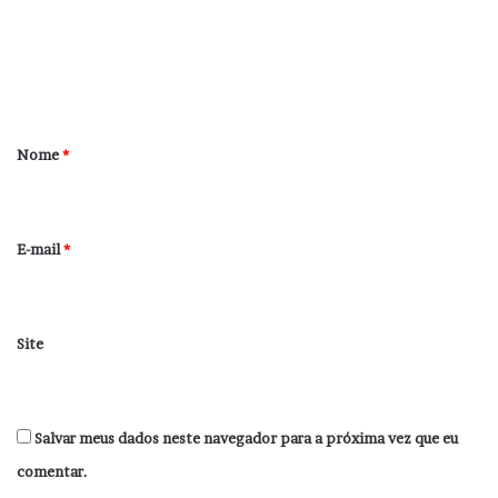
e
n
t
á
r
Nome
*
i
o
*
E-mail
*
Site
Salvar meus dados neste navegador para a próxima vez que eu
comentar.