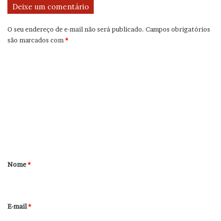
Deixe um comentário
O seu endereço de e-mail não será publicado.
Campos obrigatórios
são marcados com
*
C
o
m
e
n
t
á
r
Nome
*
i
o
*
E-mail
*