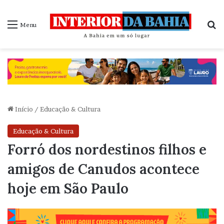
P
Menu
Início
/
Educação & Cultura
Educação & Cultura
Forró dos nordestinos filhos e
amigos de Canudos acontece
hoje em São Paulo