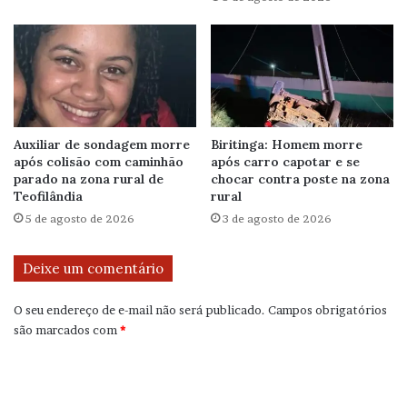
Auxiliar de sondagem morre
Biritinga: Homem morre
após colisão com caminhão
após carro capotar e se
parado na zona rural de
chocar contra poste na zona
Teofilândia
rural
5 de agosto de 2026
3 de agosto de 2026
Deixe um comentário
O seu endereço de e-mail não será publicado.
Campos obrigatórios
são marcados com
*
C
o