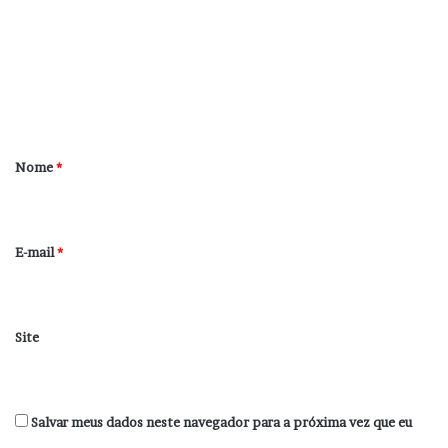
m
e
n
t
á
r
Nome
*
i
o
*
E-mail
*
Site
Salvar meus dados neste navegador para a próxima vez que eu