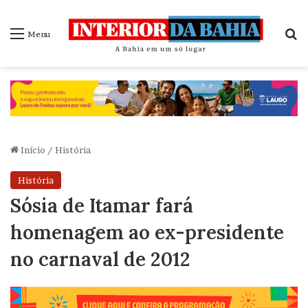
P
Menu
Início
/
História
História
Sósia de Itamar fará
homenagem ao ex-presidente
no carnaval de 2012