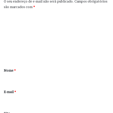
O seu endereço de e-mail não será publicado.
Campos obrigatórios
são marcados com
*
C
o
m
e
n
t
á
r
Nome
*
i
o
*
E-mail
*