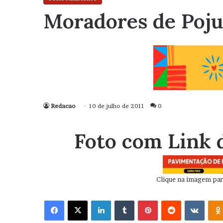
Moradores de Poju
Redacao
10 de julho de 2011
0
Foto com Link 
Clique na imagem para
Facebook
X
Linkedin
Tumblr
Pinterest
Reddit
VK