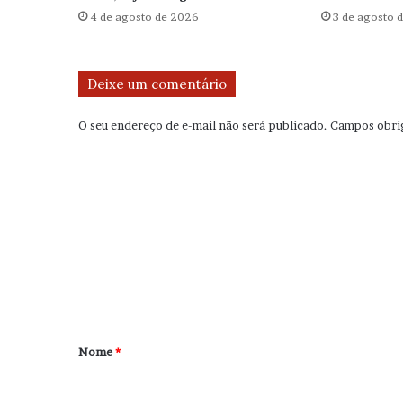
4 de agosto de 2026
3 de agosto 
Deixe um comentário
O seu endereço de e-mail não será publicado.
Campos obri
C
o
m
e
n
t
á
r
Nome
*
i
o