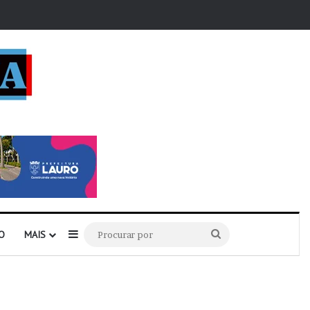
r
Barra Lateral
Procurar
O
MAIS
por