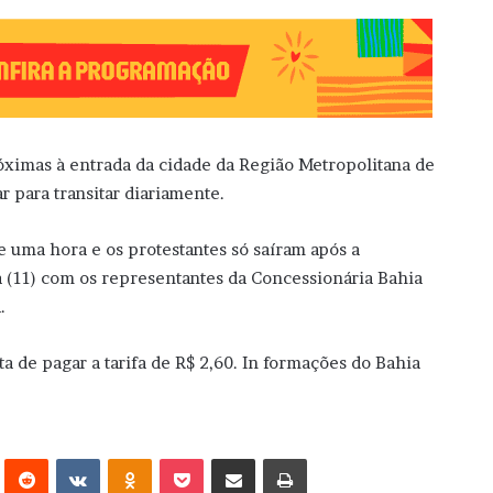
óximas à entrada da cidade da Região Metropolitana de
 para transitar diariamente.
e uma hora e os protestantes só saíram após a
 (11) com os representantes da Concessionária Bahia
.
 de pagar a tarifa de R$ 2,60. In formações do Bahia
erest
Reddit
VK
OK
Pocket
Compartilhar via e-mail
Imprimir