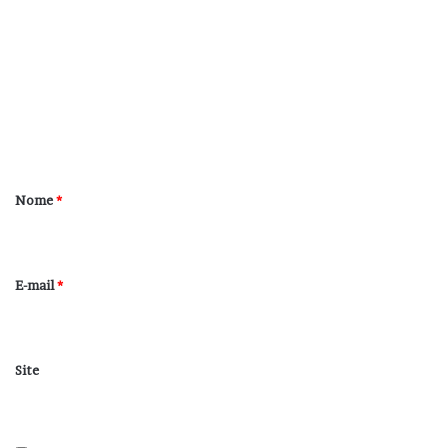
o
m
e
n
t
á
r
Nome
*
i
o
*
E-mail
*
Site