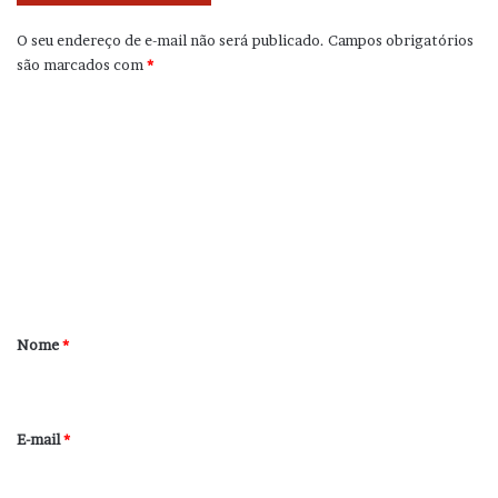
O seu endereço de e-mail não será publicado.
Campos obrigatórios
são marcados com
*
C
o
m
e
n
t
á
r
Nome
*
i
o
*
E-mail
*