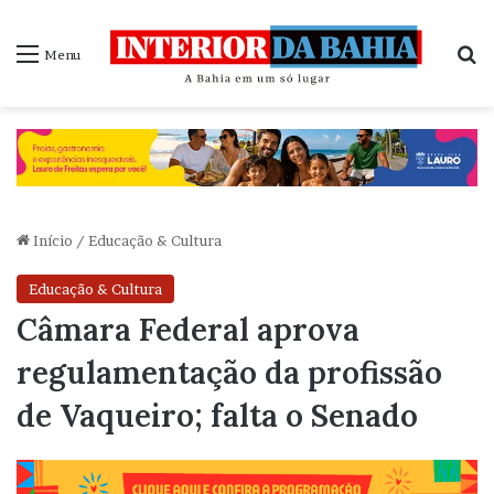
P
Menu
Início
/
Educação & Cultura
Educação & Cultura
Câmara Federal aprova
regulamentação da profissão
de Vaqueiro; falta o Senado