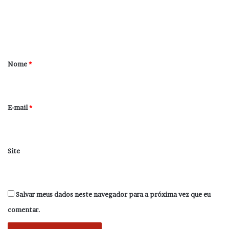
n
t
á
r
Nome
*
i
o
*
E-mail
*
Site
Salvar meus dados neste navegador para a próxima vez que eu
comentar.