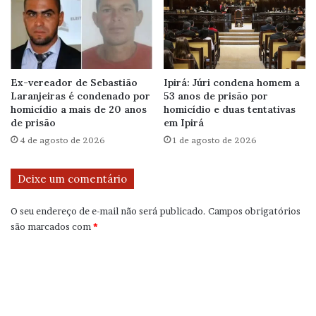
Ex-vereador de Sebastião
Ipirá: Júri condena homem a
Laranjeiras é condenado por
53 anos de prisão por
homicídio a mais de 20 anos
homicídio e duas tentativas
de prisão
em Ipirá
4 de agosto de 2026
1 de agosto de 2026
Deixe um comentário
O seu endereço de e-mail não será publicado.
Campos obrigatórios
são marcados com
*
C
o
m
e