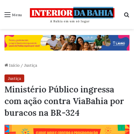
P
Menu
Início
/
Justiça
Justiça
Ministério Público ingressa
com ação contra ViaBahia por
buracos na BR-324