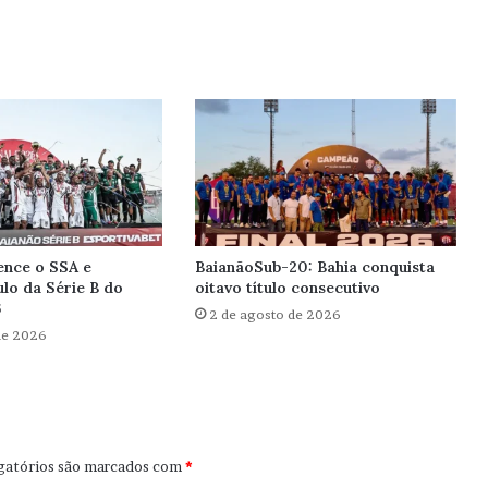
ence o SSA e
BaianãoSub-20: Bahia conquista
ulo da Série B do
oitavo título consecutivo
6
2 de agosto de 2026
de 2026
gatórios são marcados com
*