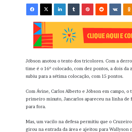
Facebook
X
Linkedin
Tumblr
Pinterest
Reddit
VK
Jóbson anotou o tento dos tricolores. Com a derrot
time é o 16º colocado, com dez pontos, a dois d
subiu para a sétima colocação, com 15 pontos.
Com Ávine, Carlos Alberto e Jóbson em campo, o 
primeiro minuto, Jancarlos apareceu na linha de 
para fora.
Mas, um vacilo na defesa permitiu que o Cruzeiro 
girou na entrada da área e ajeitou para Wallyson n