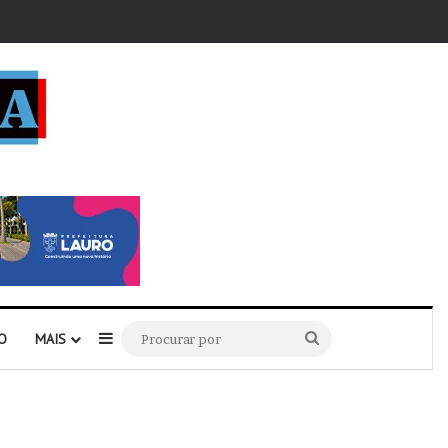
r
Barra Lateral
Procurar
O
MAIS
por