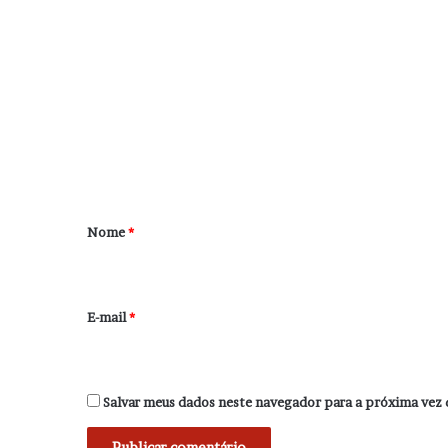
C
o
m
e
n
t
á
r
Nome
*
i
o
*
E-mail
*
Salvar meus dados neste navegador para a próxima vez 