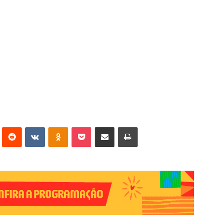
erest
Reddit
VK
OK
Pocket
Compartilhar via e-mail
Imprimir