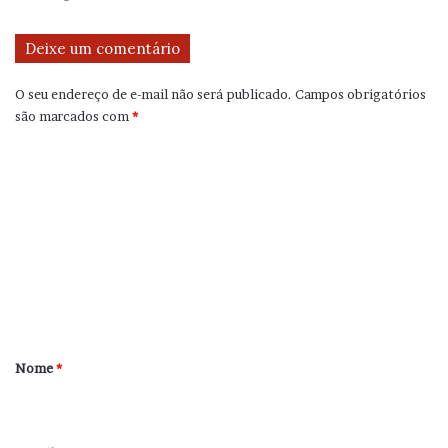
Deixe um comentário
O seu endereço de e-mail não será publicado.
Campos obrigatórios
são marcados com
*
C
o
m
e
n
t
á
r
Nome
*
i
o