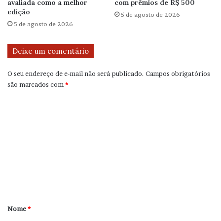
avaliada como a melhor
com prêmios de R$ 500
edição
5 de agosto de 2026
5 de agosto de 2026
Deixe um comentário
O seu endereço de e-mail não será publicado.
Campos obrigatórios
são marcados com
*
C
o
m
e
n
t
á
r
Nome
*
i