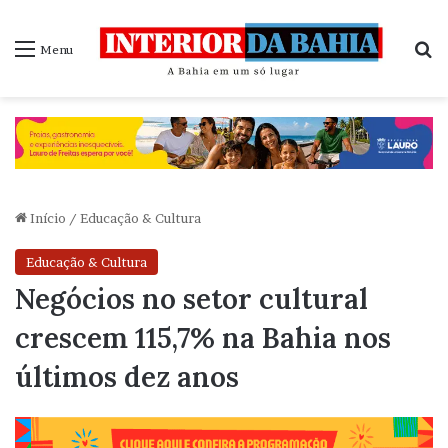
P
Menu
Início
/
Educação & Cultura
Educação & Cultura
Negócios no setor cultural
crescem 115,7% na Bahia nos
últimos dez anos