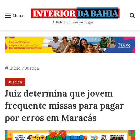
P
Menu
Início
/
Justiça
Justiça
Juiz determina que jovem
frequente missas para pagar
por erros em Maracás