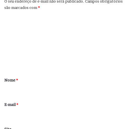
O seu endereço de e-mail não será publicado.
Campos obrigatórios
são marcados com
*
C
o
m
e
n
t
á
r
Nome
*
i
o
*
E-mail
*