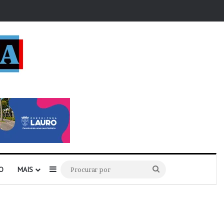
r
Barra Lateral
Procurar
O
MAIS
por