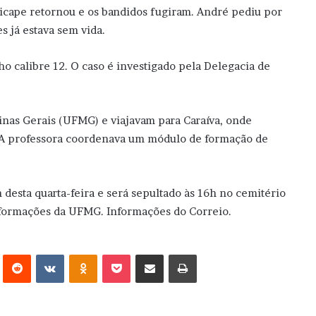
picape retornou e os bandidos fugiram. André pediu por
 já estava sem vida.
ho calibre 12. O caso é investigado pela Delegacia de
inas Gerais (UFMG) e viajavam para Caraíva, onde
. A professora coordenava um módulo de formação de
h desta quarta-feira e será sepultado às 16h no cemitério
nformações da UFMG. Informações do Correio.
erest
Reddit
VK
OK
Pocket
Compartilhar via e-mail
Imprimir