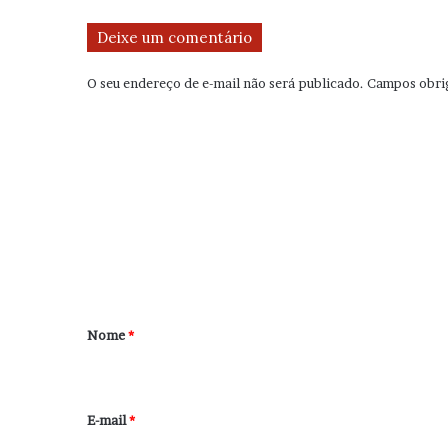
Deixe um comentário
O seu endereço de e-mail não será publicado.
Campos obri
C
o
m
e
n
t
á
r
Nome
*
i
o
*
E-mail
*