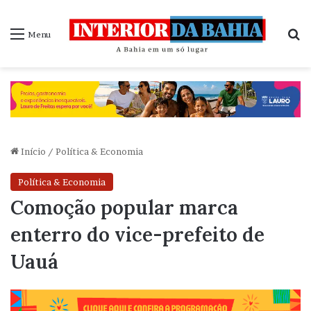
P
Menu
Início
/
Política & Economia
Política & Economia
Comoção popular marca
enterro do vice-prefeito de
Uauá