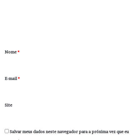
m
e
n
t
á
r
Nome
*
i
o
*
E-mail
*
Site
Salvar meus dados neste navegador para a próxima vez que eu