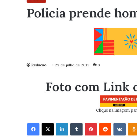
Policia prende ho
Redacao
22 de julho de 2011
0
Foto com Link 
Clique na imagem para
Facebook
X
Linkedin
Tumblr
Pinterest
Reddit
VK