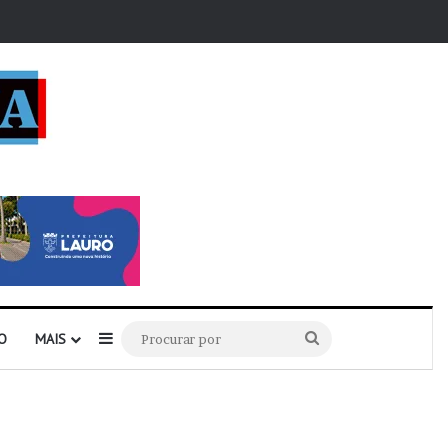
r
Barra Lateral
Procurar
O
MAIS
por