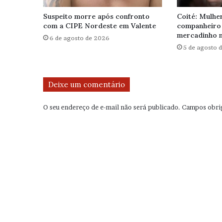
Suspeito morre após confronto
Coité: Mulhe
com a CIPE Nordeste em Valente
companheiro
mercadinho n
6 de agosto de 2026
5 de agosto 
Deixe um comentário
O seu endereço de e-mail não será publicado.
Campos obri
C
o
m
e
n
t
á