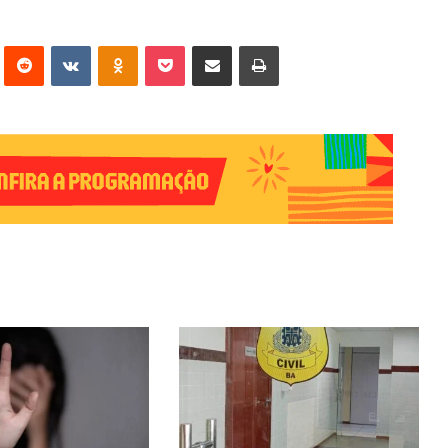
erest
Reddit
VK
OK
Pocket
Compartilhar via e-mail
Imprimir