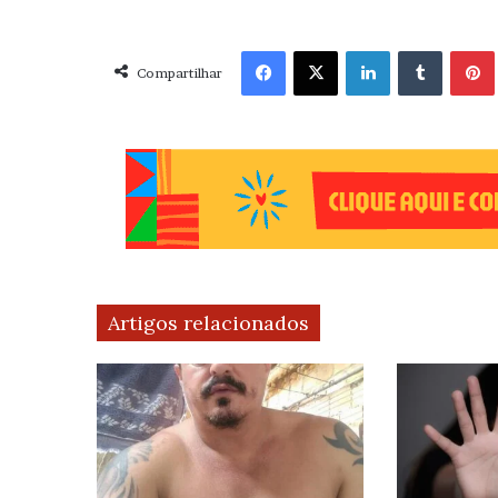
Facebook
X
Linkedin
Tumblr
Pint
Compartilhar
Artigos relacionados