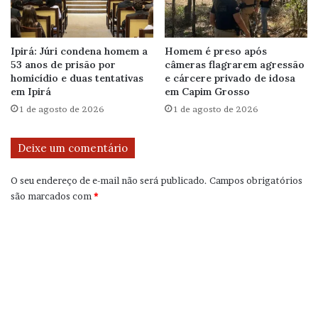
Ipirá: Júri condena homem a
Homem é preso após
53 anos de prisão por
câmeras flagrarem agressão
homicídio e duas tentativas
e cárcere privado de idosa
em Ipirá
em Capim Grosso
1 de agosto de 2026
1 de agosto de 2026
Deixe um comentário
O seu endereço de e-mail não será publicado.
Campos obrigatórios
são marcados com
*
C
o
m
e
n