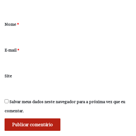
t
á
r
Nome
*
i
o
*
E-mail
*
Site
Salvar meus dados neste navegador para a próxima vez que eu
comentar.