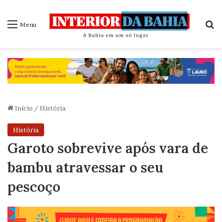
P
Menu
Início
/
História
História
Garoto sobrevive após vara de
bambu atravessar o seu
pescoço