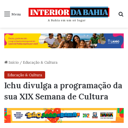
P
Menu
Início
/
Educação & Cultura
Educação & Cultura
Ichu divulga a programação da
sua XIX Semana de Cultura