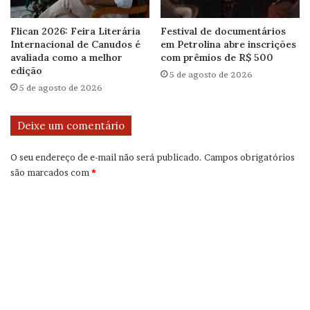
Flican 2026: Feira Literária
Festival de documentários
Internacional de Canudos é
em Petrolina abre inscrições
avaliada como a melhor
com prêmios de R$ 500
edição
5 de agosto de 2026
5 de agosto de 2026
Deixe um comentário
O seu endereço de e-mail não será publicado.
Campos obrigatórios
são marcados com
*
C
o
m
e
n
t