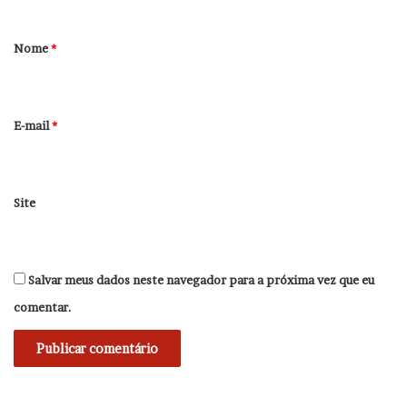
á
r
Nome
*
i
o
*
E-mail
*
Site
Salvar meus dados neste navegador para a próxima vez que eu
comentar.