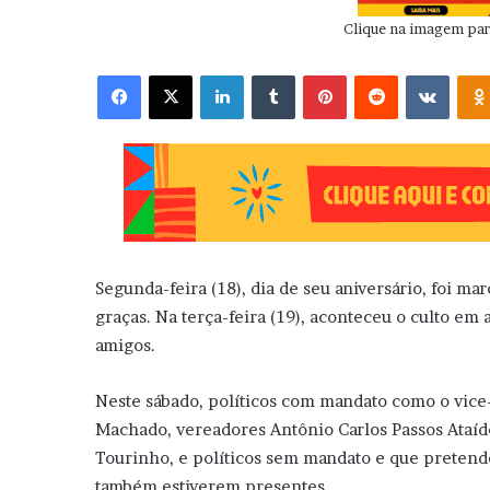
Clique na imagem para
Facebook
X
Linkedin
Tumblr
Pinterest
Reddit
VK
Segunda-feira (18), dia de seu aniversário, foi m
graças. Na terça-feira (19), aconteceu o culto e
amigos.
Neste sábado, políticos com mandato como o vice-
Machado, vereadores Antônio Carlos Passos Ataíde
Tourinho, e políticos sem mandato e que pretende
também estiverem presentes.