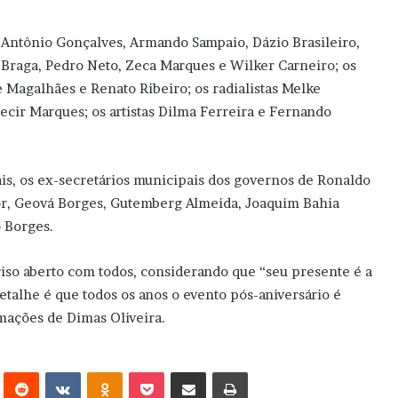
Antônio Gonçalves, Armando Sampaio, Dázio Brasileiro,
 Braga, Pedro Neto, Zeca Marques e Wilker Carneiro; os
 Magalhães e Renato Ribeiro; os radialistas Melke
ecir Marques; os artistas Dilma Ferreira e Fernando
ais, os ex-secretários municipais dos governos de Ronaldo
or, Geová Borges, Gutemberg Almeida, Joaquim Bahia
o Borges.
riso aberto com todos, considerando que “seu presente é a
Detalhe é que todos os anos o evento pós-aniversário é
mações de Dimas Oliveira.
erest
Reddit
VK
OK
Pocket
Compartilhar via e-mail
Imprimir