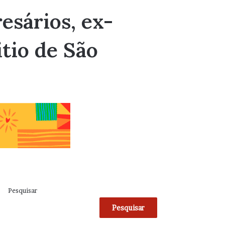
sários, ex-
itio de São
Pesquisar
Pesquisar