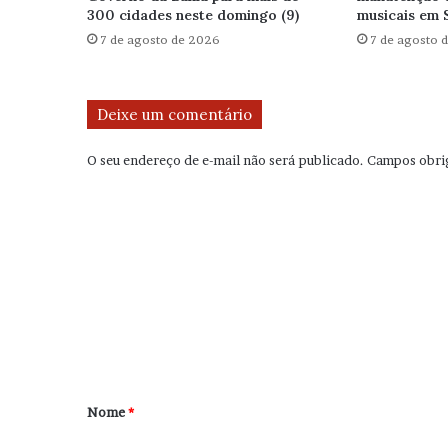
300 cidades neste domingo (9)
musicais em 
7 de agosto de 2026
7 de agosto 
Deixe um comentário
O seu endereço de e-mail não será publicado.
Campos obri
C
o
m
e
n
t
á
r
Nome
*
i