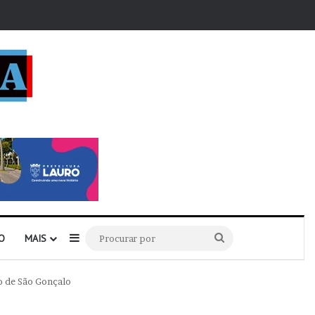
r
Barra Lateral
Procurar
O
MAIS
por
io de São Gonçalo