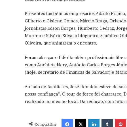
Presentes também os empresários Adauto Franco, 
Gilberto e Gislene Gomes, Márcio Braga, Orlando
jornalistas Edson Borges, Humberto Cedraz, Jorge
Moreno e Silvério Silva; o blogueiro e médico Old
Oliveira, que animaram o encontro.
Foram abraçar o líder também profissionais liber
como Anchieta Nery, Antônio Carlos Borges Júni
(hoje, secretário de Finanças de Salvador) e Mári
Ao lado de familiares, José Ronaldo esteve de sor
nossa confiança”. O tour de force foi churrasco. 
realizado no mesmo local. Da redação, com infor
Facebook
X
Linkedin
Tumblr
Pint
Compartilhar