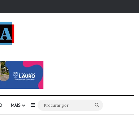
r
Barra Lateral
Procurar
O
MAIS
por