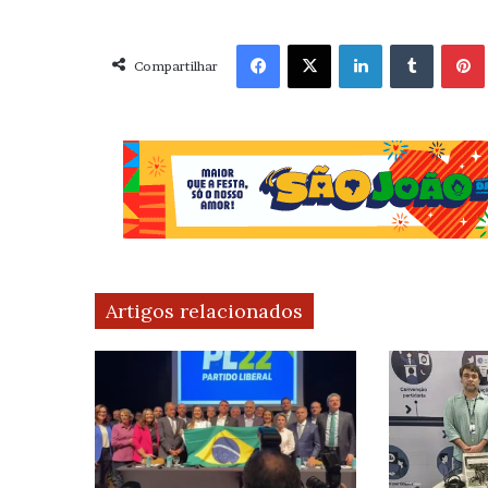
Facebook
X
Linkedin
Tumblr
Pint
Compartilhar
Artigos relacionados