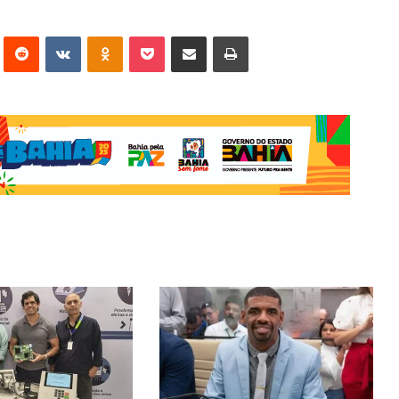
erest
Reddit
VK
OK
Pocket
Compartilhar via e-mail
Imprimir