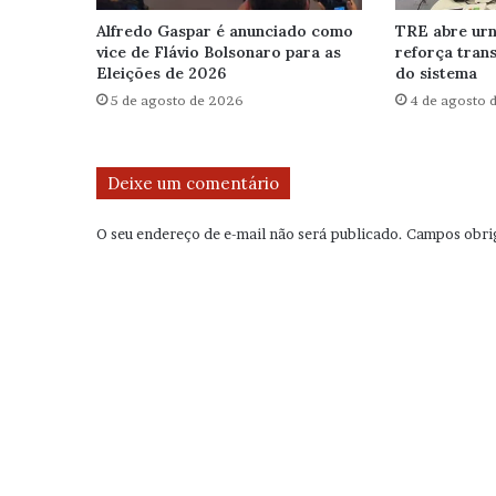
Alfredo Gaspar é anunciado como
TRE abre urn
vice de Flávio Bolsonaro para as
reforça tran
Eleições de 2026
do sistema
5 de agosto de 2026
4 de agosto 
Deixe um comentário
O seu endereço de e-mail não será publicado.
Campos obri
C
o
m
e
n
t
á