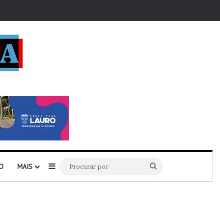
r
Barra Lateral
Procurar
O
MAIS
por