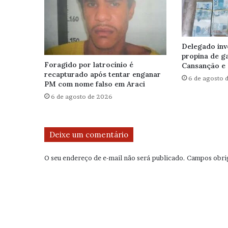
Delegado inv
propina de g
Foragido por latrocínio é
Cansanção e 
recapturado após tentar enganar
6 de agosto 
PM com nome falso em Araci
6 de agosto de 2026
Deixe um comentário
O seu endereço de e-mail não será publicado.
Campos obri
C
o
m
e