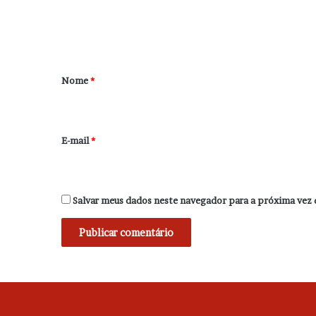
n
t
á
r
Nome
*
i
o
*
E-mail
*
Salvar meus dados neste navegador para a próxima vez 