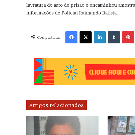
lavratura do auto de prisao e encaminhou amostr
informações do Policial Raimundo Batista.
Facebook
X
Linkedin
Tumblr
Pint
Compartilhar
Artigos relacionados