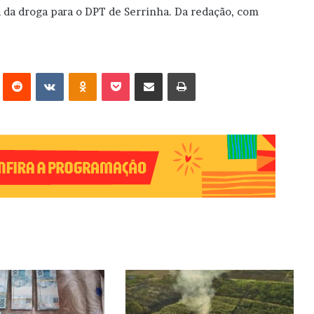
a da droga para o DPT de Serrinha. Da redação, com
erest
Reddit
VK
OK
Pocket
Compartilhar via e-mail
Imprimir