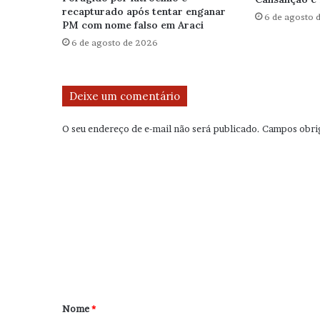
recapturado após tentar enganar
6 de agosto 
PM com nome falso em Araci
6 de agosto de 2026
Deixe um comentário
O seu endereço de e-mail não será publicado.
Campos obri
C
o
m
e
n
t
á
r
Nome
*