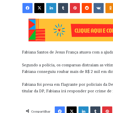
Facebook
X
Linkedin
Tumblr
Pinterest
Reddit
VK
Fabiana Santos de Jesus França atuava com a ajud
Segundo a polícia, os comparsas distraiam as víti
Fabiana conseguiu roubar mais de R$ 2 mil em di
Fabiana foi presa em flagrante por policiais da 
titular da DP, Fabiana irá responder por crime de 
Facebook
X
Linkedin
Tumblr
Pint
Compartilhar