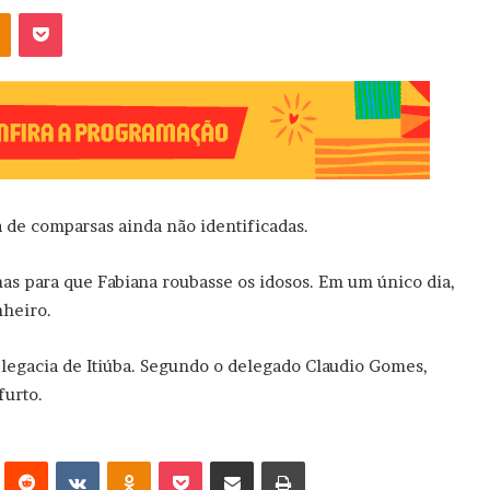
OK
Pocket
a de comparsas ainda não identificadas.
mas para que Fabiana roubasse os idosos. Em um único dia,
nheiro.
Delegacia de Itiúba. Segundo o delegado Claudio Gomes,
furto.
erest
Reddit
VK
OK
Pocket
Compartilhar via e-mail
Imprimir