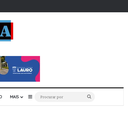
r
Barra Lateral
Procurar
O
MAIS
por