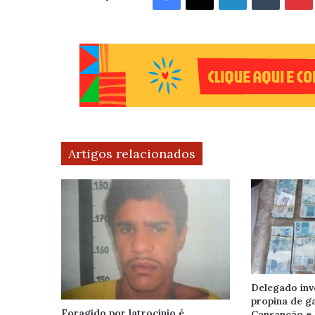
Artigos relacionados
Delegado inv
propina de g
Foragido por latrocínio é
Cansanção e 