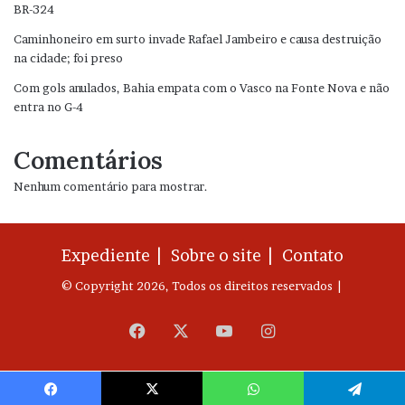
BR-324
Caminhoneiro em surto invade Rafael Jambeiro e causa destruição
na cidade; foi preso
Com gols anulados, Bahia empata com o Vasco na Fonte Nova e não
entra no G-4
Comentários
Nenhum comentário para mostrar.
Expediente |
Sobre o site |
Contato
© Copyright 2026, Todos os direitos reservados |
Facebook
X
YouTube
Instagram