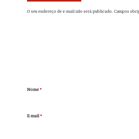
O seu endereço de e-mail não será publicado.
Campos obri
C
o
m
e
n
t
á
r
Nome
*
i
o
*
E-mail
*