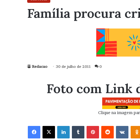
Família procura c
Redacao
30 de julho de 2011
0
Foto com Link 
Clique na imagem para
Facebook
X
Linkedin
Tumblr
Pinterest
Reddit
VK