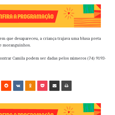
em que desapareceu, a criança trajava uma blusa preta
de moranguinhos.
ontrar Camila podem ser dadas pelos números (74) 9193-
erest
Reddit
VK
OK
Pocket
Compartilhar via e-mail
Imprimir