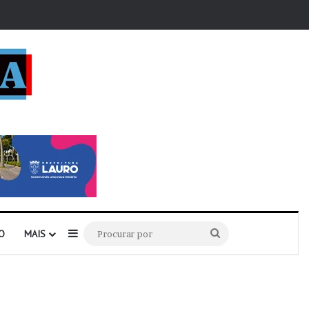
r
Barra Lateral
Procurar
O
MAIS
por