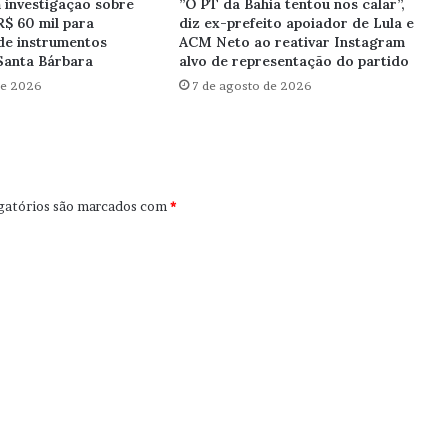
investigação sobre
”O PT da Bahia tentou nos calar”,
R$ 60 mil para
diz ex-prefeito apoiador de Lula e
de instrumentos
ACM Neto ao reativar Instagram
Santa Bárbara
alvo de representação do partido
de 2026
7 de agosto de 2026
gatórios são marcados com
*