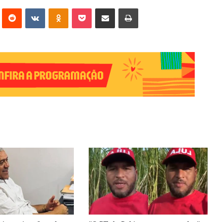
erest
Reddit
VK
OK
Pocket
Compartilhar via e-mail
Imprimir