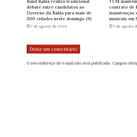
Band Bahia realiza tradicional
TCM mantém 
debate entre candidatos ao
contrato de 
Governo da Bahia para mais de
manutenção 
300 cidades neste domingo (9)
musicais em 
7 de agosto de 2026
7 de agosto 
Deixe um comentário
O seu endereço de e-mail não será publicado.
Campos obri
C
o
m
e
n
t
á