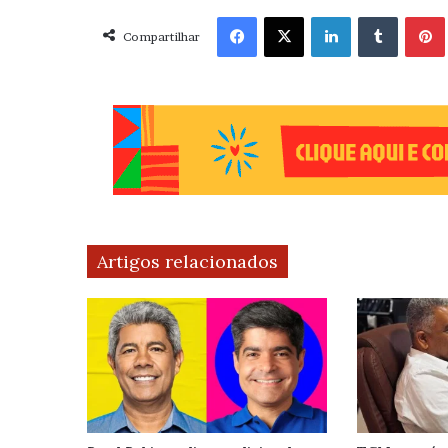
Facebook
X
Linkedin
Tumblr
Pint
Compartilhar
Artigos relacionados