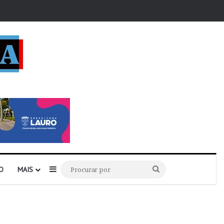
r
Barra Lateral
Procurar
O
MAIS
por