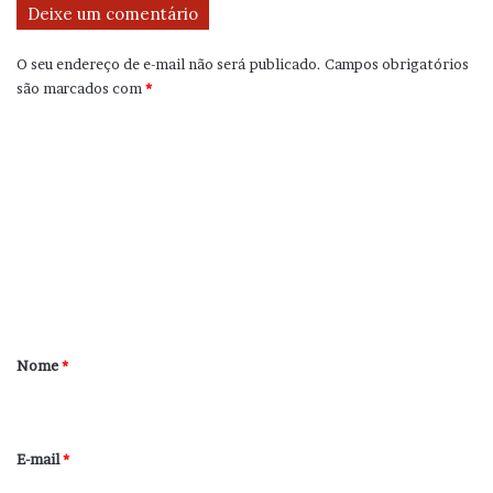
Deixe um comentário
O seu endereço de e-mail não será publicado.
Campos obrigatórios
são marcados com
*
C
o
m
e
n
t
á
r
Nome
*
i
o
*
E-mail
*