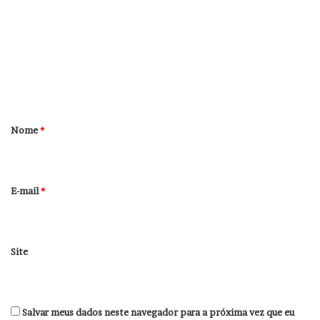
m
e
n
t
á
r
Nome
*
i
o
*
E-mail
*
Site
Salvar meus dados neste navegador para a próxima vez que eu