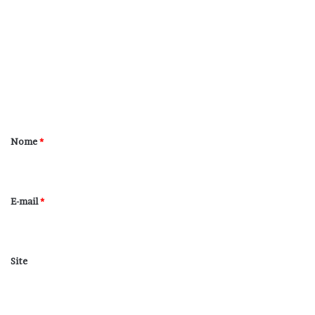
o
m
e
n
t
á
r
Nome
*
i
o
*
E-mail
*
Site