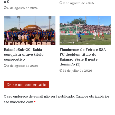
a 0
2 de agosto de 2026
6 de agosto de 2026
BaianãoSub-20: Bahia
Fluminense de Feira e SSA
conquista oitavo título
FC decidem título do
consecutivo
Baianão Série B neste
domingo (2)
2 de agosto de 2026
31 de julho de 2026
Deixe um comentário
O seu endereço de e-mail não será publicado.
Campos obrigatórios
são marcados com
*
C