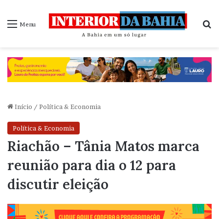
P
Menu
Início
/
Política & Economia
Política & Economia
Riachão – Tânia Matos marca
reunião para dia o 12 para
discutir eleição