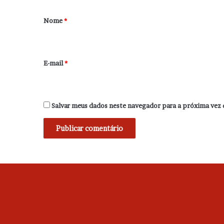
á
r
Nome
*
i
o
*
E-mail
*
Salvar meus dados neste navegador para a próxima vez 