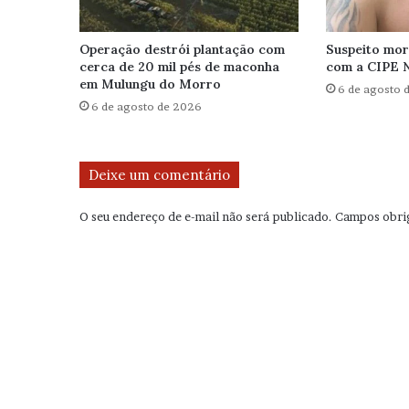
Operação destrói plantação com
Suspeito mor
cerca de 20 mil pés de maconha
com a CIPE 
em Mulungu do Morro
6 de agosto 
6 de agosto de 2026
Deixe um comentário
O seu endereço de e-mail não será publicado.
Campos obri
C
o
m
e
n
t