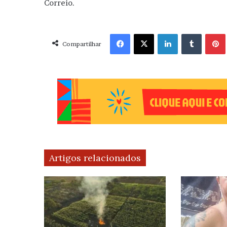
Correio.
Facebook
X
Linkedin
Tumblr
Pint
Compartilhar
Artigos relacionados