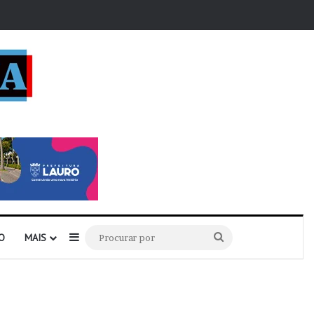
r
Barra Lateral
Procurar
O
MAIS
por