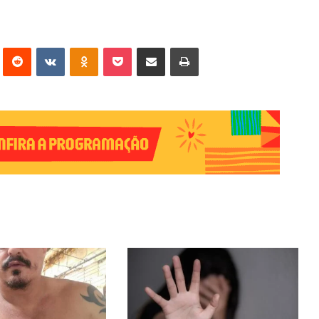
erest
Reddit
VK
OK
Pocket
Compartilhar via e-mail
Imprimir