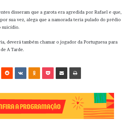
ntes disseram que a garota era agredida por Rafael e que,
, por sua vez, alega que a namorada teria pulado do prédio
 suicídio.
ávia, deverá também chamar o jogador da Portuguesa para
 de A Tarde.
erest
Reddit
VK
OK
Pocket
Compartilhar via e-mail
Imprimir