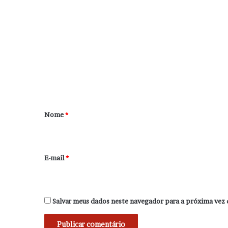
C
o
m
e
n
t
á
r
Nome
*
i
o
*
E-mail
*
Salvar meus dados neste navegador para a próxima vez 