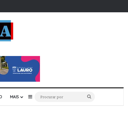
r
Barra Lateral
Procurar
O
MAIS
por