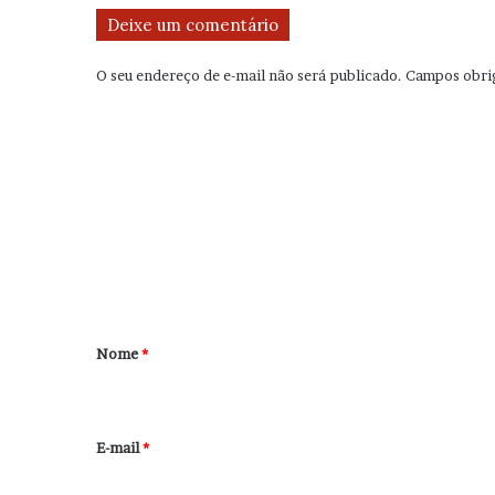
Deixe um comentário
O seu endereço de e-mail não será publicado.
Campos obri
C
o
m
e
n
t
á
r
Nome
*
i
o
*
E-mail
*