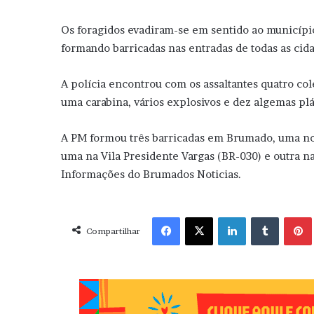
Os foragidos evadiram-se em sentido ao município 
formando barricadas nas entradas de todas as cida
A polícia encontrou com os assaltantes quatro cole
uma carabina, vários explosivos e dez algemas plá
A PM formou três barricadas em Brumado, uma no P
uma na Vila Presidente Vargas (BR-030) e outra n
Informações do Brumados Noticias.
Facebook
X
Linkedin
Tumblr
Pint
Compartilhar