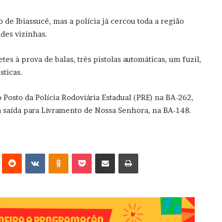
de Ibiassucê, mas a polícia já cercou toda a região
des vizinhas.
tes à prova de balas, três pistolas automáticas, um fuzil,
sticas.
osto da Polícia Rodoviária Estadual (PRE) na BA-262,
a saída para Livramento de Nossa Senhora, na BA-148.
erest
Reddit
VK
OK
Pocket
Compartilhar via e-mail
Imprimir