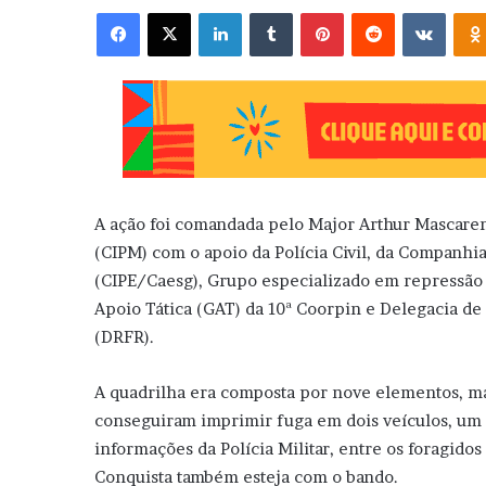
Facebook
X
Linkedin
Tumblr
Pinterest
Reddit
VK
A ação foi comandada pelo Major Arthur Mascaren
(CIPM) com o apoio da Polícia Civil, da Companh
(CIPE/Caesg), Grupo especializado em repressão 
Apoio Tática (GAT) da 10ª Coorpin e Delegacia de
(DRFR).
A quadrilha era composta por nove elementos, ma
conseguiram imprimir fuga em dois veículos, um
informações da Polícia Militar, entre os foragidos
Conquista também esteja com o bando.