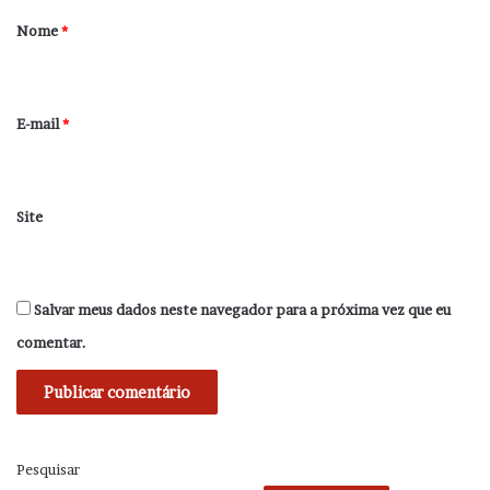
r
Nome
*
i
o
*
E-mail
*
Site
Salvar meus dados neste navegador para a próxima vez que eu
comentar.
Pesquisar