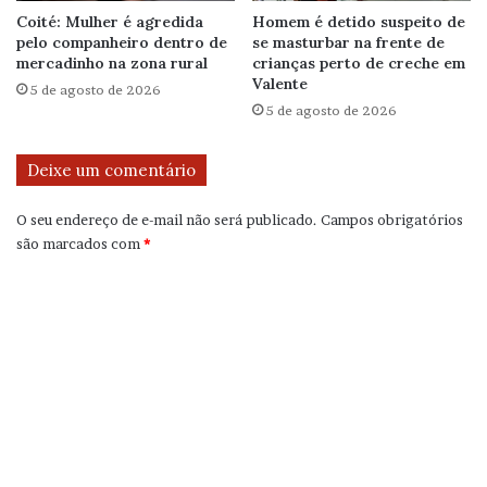
Coité: Mulher é agredida
Homem é detido suspeito de
pelo companheiro dentro de
se masturbar na frente de
mercadinho na zona rural
crianças perto de creche em
Valente
5 de agosto de 2026
5 de agosto de 2026
Deixe um comentário
O seu endereço de e-mail não será publicado.
Campos obrigatórios
são marcados com
*
C
o
m
e
n
t
á