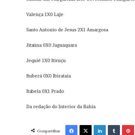
Valença 1X0 Laje
Santo Antonio de Jesus 2X1 Amargosa
Jitaúna 0X0 Jaguaquara
Jequié 1X0 Itiruçu
Ituberá 0X0 Ibirataia
Itabela 0X1 Prado
Da redação do Interior da Bahia
Facebook
X
Linkedin
Tumblr
Pint
Compartilhar