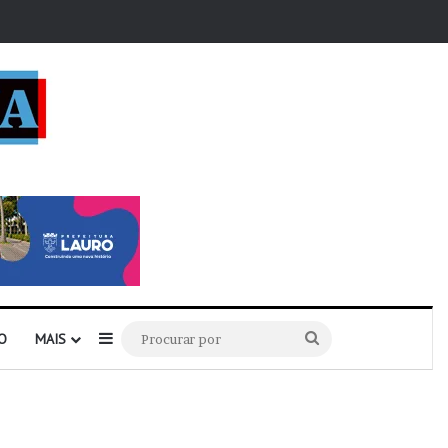
r
Barra Lateral
Procurar
O
MAIS
por