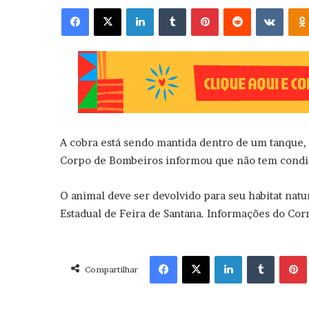
Facebook
X
Linkedin
Tumblr
Pinterest
Reddit
VK
A cobra está sendo mantida dentro de um tanque, 
Corpo de Bombeiros informou que não tem condiçõ
O animal deve ser devolvido para seu habitat nat
Estadual de Feira de Santana. Informações do Corr
Facebook
X
Linkedin
Tumblr
Pint
Compartilhar