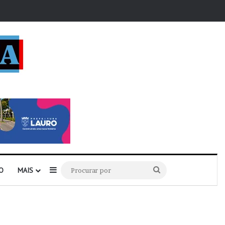
r
Barra Lateral
Procurar
O
MAIS
por