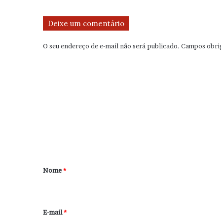
Deixe um comentário
O seu endereço de e-mail não será publicado.
Campos obri
C
o
m
e
n
t
á
r
Nome
*
i
o
*
E-mail
*