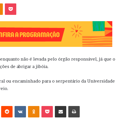
OK
Pocket
enquanto não é levada pelo órgão responsável, já que o
es de abrigar a jibóia.
ural ou encaminhado para o serpentário da Universidade
eio.
erest
Reddit
VK
OK
Pocket
Compartilhar via e-mail
Imprimir