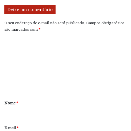
Deixe um comentário
O seu endereço de e-mail não será publicado.
Campos obrigatórios
são marcados com
*
C
o
m
e
n
t
á
r
Nome
*
i
o
*
E-mail
*