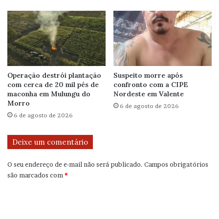
Operação destrói plantação
Suspeito morre após
com cerca de 20 mil pés de
confronto com a CIPE
maconha em Mulungu do
Nordeste em Valente
Morro
6 de agosto de 2026
6 de agosto de 2026
Deixe um comentário
O seu endereço de e-mail não será publicado.
Campos obrigatórios
são marcados com
*
C
o