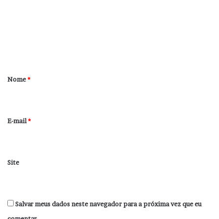
m
e
n
t
á
r
Nome
*
i
o
*
E-mail
*
Site
Salvar meus dados neste navegador para a próxima vez que eu
comentar.