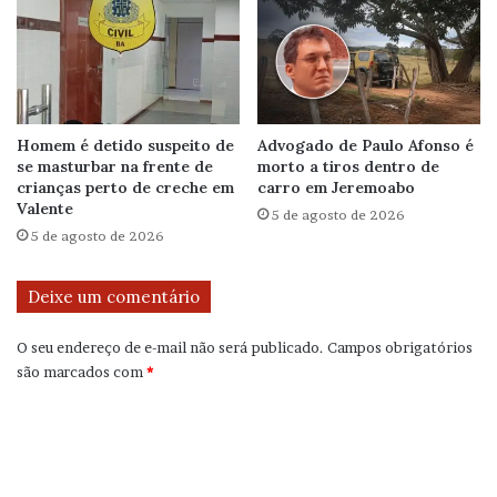
Homem é detido suspeito de
Advogado de Paulo Afonso é
se masturbar na frente de
morto a tiros dentro de
crianças perto de creche em
carro em Jeremoabo
Valente
5 de agosto de 2026
5 de agosto de 2026
Deixe um comentário
O seu endereço de e-mail não será publicado.
Campos obrigatórios
são marcados com
*
C
o
m