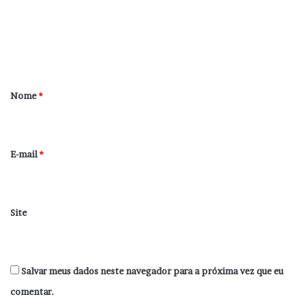
e
n
t
á
r
Nome
*
i
o
*
E-mail
*
Site
Salvar meus dados neste navegador para a próxima vez que eu
comentar.