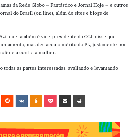
amas da Rede Globo – Fantástico e Jornal Hoje – e outros
rnal do Brasil (on line), além de sites e blogs de
zi, que também é vice-presidente da CCJ, disse que
ionamento, mas destacou o mérito do PL, justamente por
violência contra a mulher.
o todas as partes interessadas, avaliando e levantando
erest
Reddit
VK
OK
Pocket
Compartilhar via e-mail
Imprimir