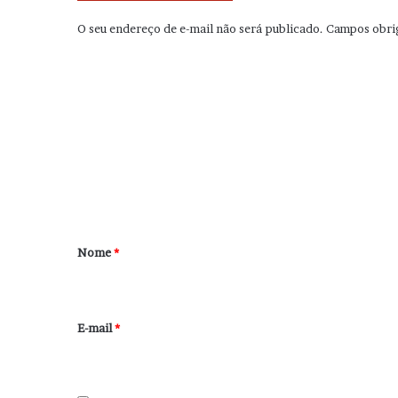
O seu endereço de e-mail não será publicado.
Campos obri
C
o
m
e
n
t
á
r
Nome
*
i
o
*
E-mail
*