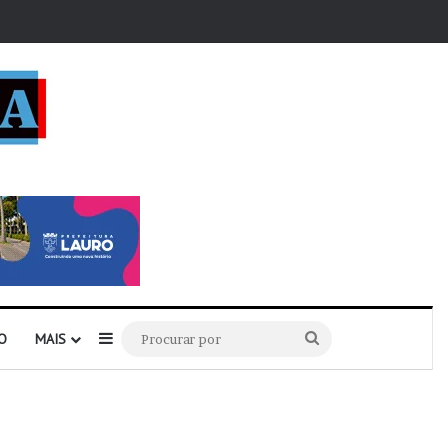
r
Barra Lateral
Procurar
O
MAIS
por