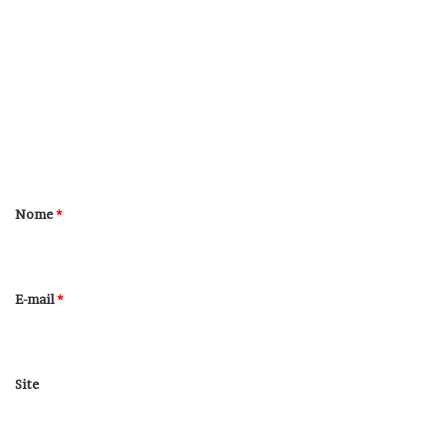
o
m
e
n
t
á
r
Nome
*
i
o
*
E-mail
*
Site