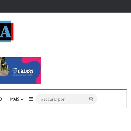
r
Barra Lateral
Procurar
O
MAIS
por