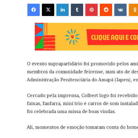
Facebook
X
Linkedin
Tumblr
Pinterest
Reddit
VK
O evento suprapartidário foi promovido pelos amigo
membros da comunidade feirense, num ato de desa
Administração Penitenciária do Amapá (Iapen), 
Cercado pela imprensa, Colbert logo foi recebido 
faixas, fanfarra, mini trio e carros de som instal
foi celebrada uma missa de boas vindas.
Ali, momentos de emoção tomaram conta do home