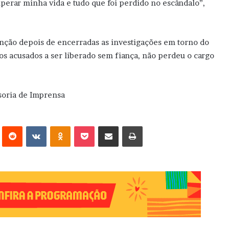
erar minha vida e tudo que foi perdido no escândalo”,
unção depois de encerradas as investigações em torno do
dos acusados a ser liberado sem fiança, não perdeu o cargo
soria de Imprensa
erest
Reddit
VK
OK
Pocket
Compartilhar via e-mail
Imprimir