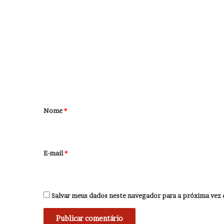
C
o
m
e
n
t
á
r
Nome
*
i
o
*
E-mail
*
Salvar meus dados neste navegador para a próxima vez 