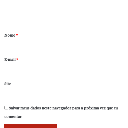
n
t
á
r
Nome
*
i
o
*
E-mail
*
Site
Salvar meus dados neste navegador para a próxima vez que eu
comentar.