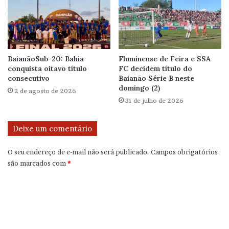
BaianãoSub-20: Bahia
Fluminense de Feira e SSA
conquista oitavo título
FC decidem título do
consecutivo
Baianão Série B neste
domingo (2)
2 de agosto de 2026
31 de julho de 2026
Deixe um comentário
O seu endereço de e-mail não será publicado.
Campos obrigatórios
são marcados com
*
C
o
m
e