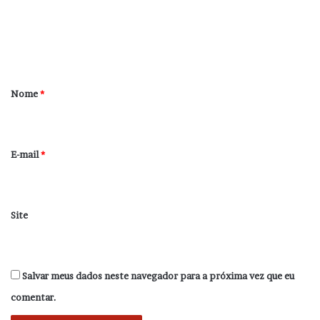
e
n
t
á
r
Nome
*
i
o
*
E-mail
*
Site
Salvar meus dados neste navegador para a próxima vez que eu
comentar.