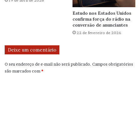
19 de abril de 2026
Estudo nos Estados Unidos
confirma força do rádio na
conversão de anunciantes
22 de fevereiro de 2026
Deixe um comentário
O seu endereço de e-mail não será publicado.
Campos obrigatórios
são marcados com
*
C
o
m
e
n
t
á