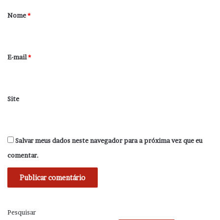
r
Nome
*
i
o
*
E-mail
*
Site
Salvar meus dados neste navegador para a próxima vez que eu
comentar.
Pesquisar