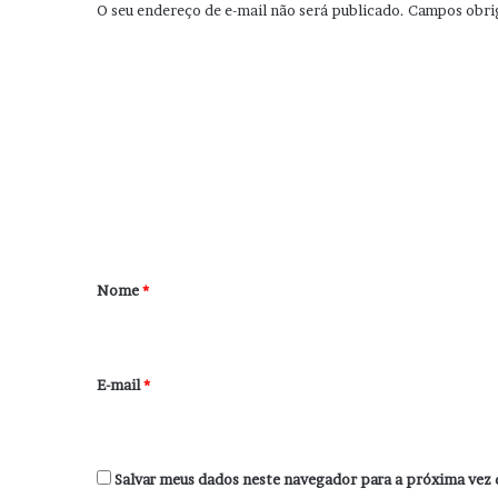
O seu endereço de e-mail não será publicado.
Campos obri
C
o
m
e
n
t
á
r
Nome
*
i
o
*
E-mail
*
Salvar meus dados neste navegador para a próxima vez 