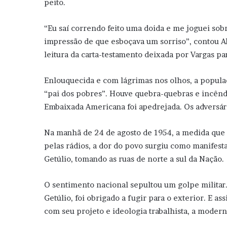
peito.
“Eu saí correndo feito uma doida e me joguei sobre
impressão de que esboçava um sorriso”, contou Al
leitura da carta-testamento deixada por Vargas para
Enlouquecida e com lágrimas nos olhos, a populaç
“pai dos pobres”. Houve quebra-quebras e incêndi
Embaixada Americana foi apedrejada. Os adversári
Na manhã de 24 de agosto de 1954, a medida que a
pelas rádios, a dor do povo surgiu como manifesta
Getúlio, tomando as ruas de norte a sul da Nação.
O sentimento nacional sepultou um golpe militar.
Getúlio, foi obrigado a fugir para o exterior. E a
com seu projeto e ideologia trabalhista, a moder