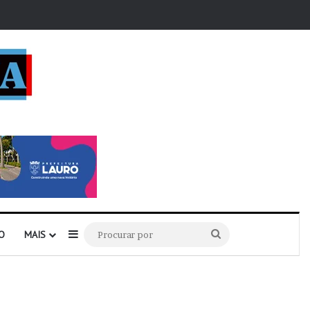
r
Barra Lateral
Procurar
O
MAIS
por