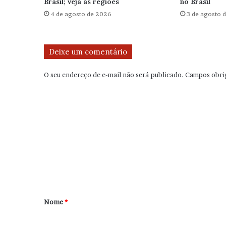
Brasil; veja as regiões
no Brasil
4 de agosto de 2026
3 de agosto 
Deixe um comentário
O seu endereço de e-mail não será publicado.
Campos obri
C
o
m
e
n
t
á
r
Nome
*
i