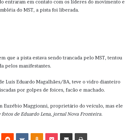
tado entraram em contato com os líderes do movimento e
bléia do MST, a pista foi liberada.
m que a pista estava sendo trancada pelo MST, tentou
da pelos manifestantes.
de Luís Eduardo Magalhães/BA, teve o vidro dianteiro
iscadas por golpes de foices, facão e machado.
 Euzébio Maggionni, proprietário do veículo, mas ele
e fotos de Eduardo Lena, jornal Nova Fronteira.
erest
Reddit
VK
OK
Pocket
Compartilhar via e-mail
Imprimir