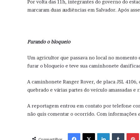
Por volta das 11h, integrantes do governo do es
marcaram duas audiências em Salvador. Após assem
Furando o bloqueio
Um agricultor que passava no local no momento e
furar o bloqueio e teve sua caminhonete danifica
A caminhonete Ranger Rover, de placa JSL 4106, 
quebrado e várias partes do veículo amassadas e r
A reportagem entrou em contato por telefone com
não quis comentar o ocorrido. Com informações
Facebook
X
Linkedin
Tumblr
Pint
Compartilhar