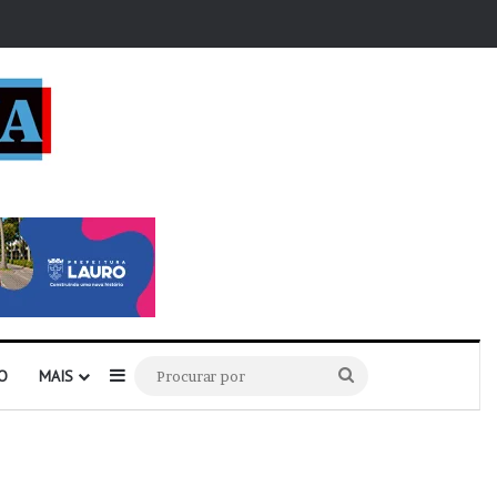
r
Barra Lateral
Procurar
O
MAIS
por