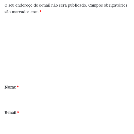
O seu endereço de e-mail não será publicado.
Campos obrigatórios
são marcados com
*
C
o
m
e
n
t
á
r
Nome
*
i
o
*
E-mail
*