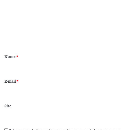
o
m
e
n
t
á
r
Nome
*
i
o
*
E-mail
*
Site