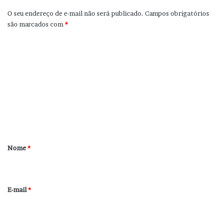
O seu endereço de e-mail não será publicado.
Campos obrigatórios
são marcados com
*
C
o
m
e
n
t
á
r
Nome
*
i
o
*
E-mail
*