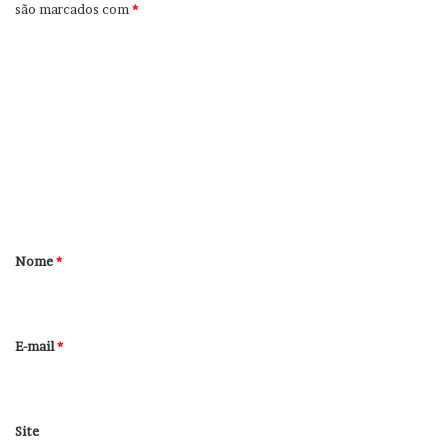
são marcados com
*
C
o
m
e
n
t
á
r
Nome
*
i
o
*
E-mail
*
Site